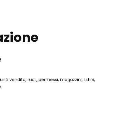
azione
e
unti vendita, ruoli, permessi, magazzini, listini,
e.