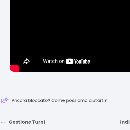
Ancora bloccato? Come possiamo aiutarti?
Gestione Turni
Ind