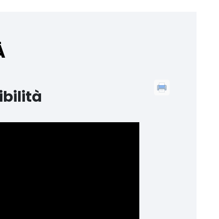
À
bilità